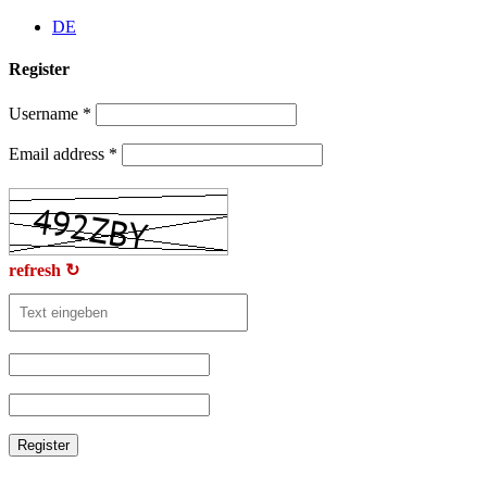
Skip
DE
to
content
Register
Username
*
Email address
*
refresh ↻