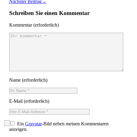
Nächster Beitrag
→
Facebook
auf
Folgen
große
ohne
Regen
LinkedIn
auf
Folgen
große
ohne
Schreiben Sie einen Kommentar
Pinterest
auf
Folgen
große
Xing
via
Folgen
Email
Kommentar
(erforderlich)
Name
(erforderlich)
E-Mail
(erforderlich)
Ein
Gravatar
-Bild neben meinen Kommentaren
anzeigen.