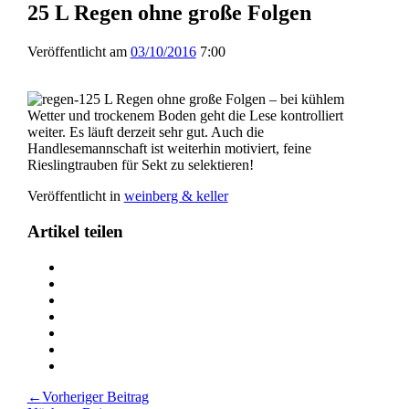
25 L Regen ohne große Folgen
Veröffentlicht am
03/10/2016
7:00
25 L Regen ohne große Folgen – bei kühlem
Wetter und trockenem Boden geht die Lese kontrolliert
weiter. Es läuft derzeit sehr gut. Auch die
Handlesemannschaft ist weiterhin motiviert, feine
Rieslingtrauben für Sekt zu selektieren!
Veröffentlicht in
weinberg & keller
Artikel teilen
Teilen
25
Teilen
L
25
Teilen
Regen
L
25
Teilen
ohne
Regen
L
25
Teilen
große
ohne
Regen
L
25
Teilen
Folgen
große
ohne
Regen
L
25
Drucken
auf
Folgen
große
ohne
Regen
L
25
Beitragsnavigation
←
Vorheriger Beitrag
Twitter
auf
Folgen
große
ohne
Regen
L