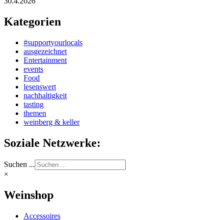
30.4.2026
Kategorien
#supportyourlocals
ausgezeichnet
Entertainment
events
Food
lesenswert
nachhaltigkeit
tasting
themen
weinberg & keller
Soziale Netzwerke:
Suchen ...
×
Weinshop
Accessoires