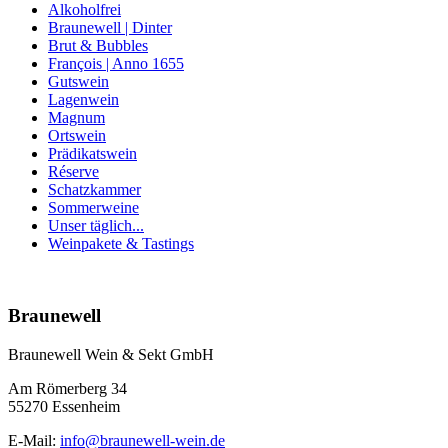
Alkoholfrei
Braunewell | Dinter
Brut & Bubbles
François | Anno 1655
Gutswein
Lagenwein
Magnum
Ortswein
Prädikatswein
Réserve
Schatzkammer
Sommerweine
Unser täglich...
Weinpakete & Tastings
Nach
oben
Braunewell
Braunewell Wein & Sekt GmbH
Am Römerberg 34
55270 Essenheim
E-Mail:
info@braunewell-wein.de