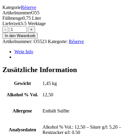
Kategorie
Réserve
Artikelnummer
O55
Füllmenge
0,75 Liter
Lieferzeit
3-5 Werktage
2023
ORANGE
In den Warenkorb
Grauer
Artikelnummer:
O5523
Kategorie:
Réserve
Burgunder
trocken
Wein Info
Menge
Zusätzliche Information
Gewicht
1,45 kg
Alkohol % Vol.
12,50
Allergene
Enthält Sulfite
Alkohol % Vol.: 12,50 – Säure g/l: 5,20 –
Analysedaten
Restzucker g/l: 0,50