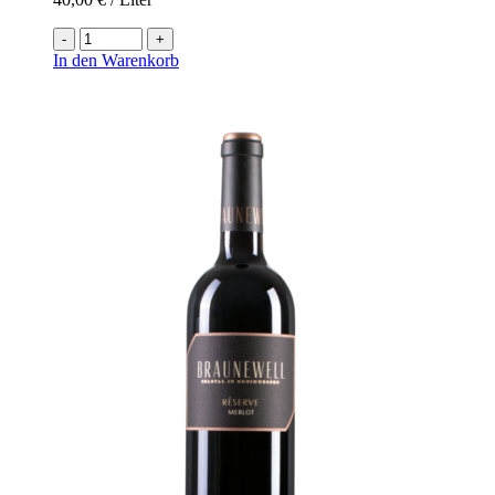
2024
Chardonnay
In den Warenkorb
RÉSERVE
trocken
Menge