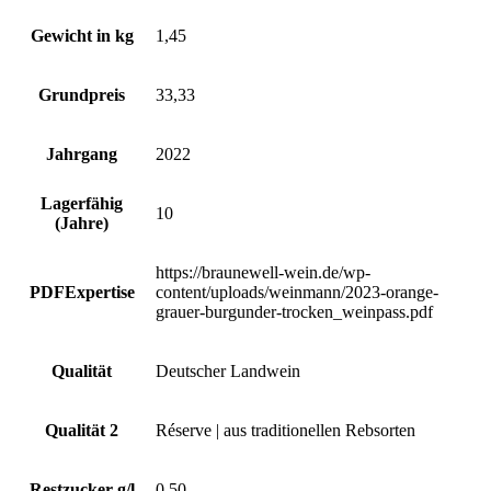
Gewicht in kg
1,45
Grundpreis
33,33
Jahrgang
2022
Lagerfähig
10
(Jahre)
https://braunewell-wein.de/wp-
PDFExpertise
content/uploads/weinmann/2023-orange-
grauer-burgunder-trocken_weinpass.pdf
Qualität
Deutscher Landwein
Qualität 2
Réserve | aus traditionellen Rebsorten
Restzucker g/l
0,50