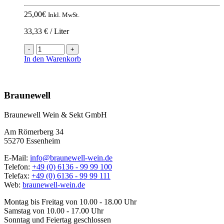
25,00
€
Inkl. MwSt.
33,33 € / Liter
2023
Cabernet
In den Warenkorb
Franc
RÉSERVE
trocken
Nach
Menge
oben
Braunewell
Braunewell Wein & Sekt GmbH
Am Römerberg 34
55270 Essenheim
E-Mail:
info@braunewell-wein.de
Telefon:
+49 (0) 6136 - 99 99 100
Telefax:
+49 (0) 6136 - 99 99 111
Web:
braunewell-wein.de
Montag bis Freitag von 10.00 - 18.00 Uhr
Samstag von 10.00 - 17.00 Uhr
Sonntag und Feiertag geschlossen