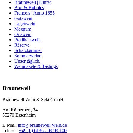
Braunewell | Dinter
Brut & Bubbles
François | Anno 1655
Gutswein
Lagenwein
Magnum
Ortswein
Prädikatswein
Réserve
Schatzkammer
Sommerweine
Unser täglich...
Weinpakete & Tastings
Nach
oben
Braunewell
Braunewell Wein & Sekt GmbH
Am Römerberg 34
55270 Essenheim
E-Mail:
info@braunewell-wein.de
Telefon:
+49 (0) 6136 - 99 99 100