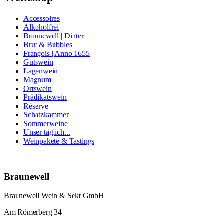
Accessoires
Alkoholfrei
Braunewell | Dinter
Brut & Bubbles
François | Anno 1655
Gutswein
Lagenwein
Magnum
Ortswein
Prädikatswein
Réserve
Schatzkammer
Sommerweine
Unser täglich...
Weinpakete & Tastings
Nach
oben
Braunewell
Braunewell Wein & Sekt GmbH
Am Römerberg 34