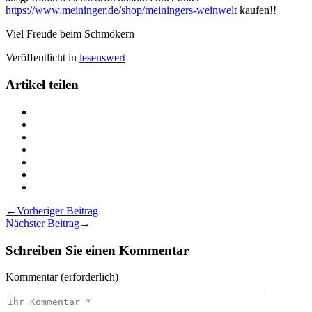
https://www.meininger.de/shop/meiningers-weinwelt
kaufen!!
Viel Freude beim Schmökern
Veröffentlicht in
lesenswert
Artikel teilen
Teilen
MEININGERS
Teilen
WEINWELT
MEININGERS
Teilen
auf
WEINWELT
MEININGERS
Teilen
Twitter
auf
WEINWELT
MEININGERS
Teilen
Facebook
auf
WEINWELT
MEININGERS
Teilen
LinkedIn
auf
WEINWELT
MEININGERS
Drucken
Pinterest
auf
WEINWELT
MEININGERS
Beitragsnavigation
←
Vorheriger Beitrag
Xing
via
WEINWELT
Nächster Beitrag
→
Email
Schreiben Sie einen Kommentar
Kommentar
(erforderlich)