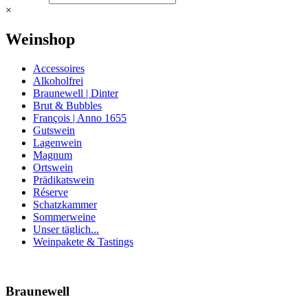
×
Weinshop
Accessoires
Alkoholfrei
Braunewell | Dinter
Brut & Bubbles
François | Anno 1655
Gutswein
Lagenwein
Magnum
Ortswein
Prädikatswein
Réserve
Schatzkammer
Sommerweine
Unser täglich...
Weinpakete & Tastings
Nach
oben
Braunewell